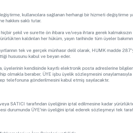
 değiştirme, kullanıcılara sağlanan herhangi bir hizmeti değiştirm
lme hakkını saklı tutar.
hiçbir şekil ve surette ön ihbara ve/veya ihtara gerek kalmaksızın 
 yürürlükten kaldırılan her hüküm, yayın tarihinde tüm üyeler bakım
kayıtlarının tek ve gerçek münhasır delil olarak, HUMK madde 287'
ettiği hususunu kabul ve beyan eder.
, üyelerinin kendisinde kayıtlı elektronik posta adreslerine bilgile
hip olmakla beraber, ÜYE işbu üyelik sözleşmesini onaylamasıyla b
cep telefonuna gönderilmesini kabul etmiş sayılacaktır.
veya SATICI tarafından üyeliğinin iptal edilmesine kadar yürürlükte
esi durumunda ÜYE'nin üyeliğini iptal ederek sözleşmeyi tek tarafl