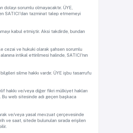
an dolayı sorumlu olmayacaktır. ÜYE,
nden SATICI'dan tazminat talep etmemeyi
mamayı kabul etmiştir. Aksi takdirde, bundan
yle cezai ve hukuki olarak şahsen sorumlu
alanına intikal ettirilmesi halinde, SATICI'nın
ilgileri silme hakkı vardır. ÜYE işbu tasarrufu
if hakkı ve/veya diğer fikri mülkiyet hakları
ez. Bu web sitesinde adı geçen başkaca
 olarak ve/veya yasal mevzuat çerçevesinde
arih ve saat, sitede bulunulan sırada erişilen
lir.