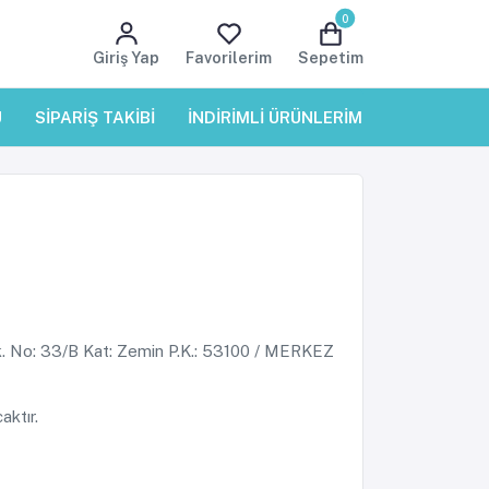
0
Giriş Yap
Favorilerim
Sepetim
U
SİPARİŞ TAKİBİ
İNDİRİMLİ ÜRÜNLERİMİZ
YARDIM
Sok. No: 33/B Kat: Zemin P.K.: 53100 / MERKEZ
aktır.