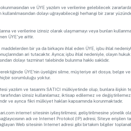
ce okunmasından ve ÜYE yazılım ve verilerine gelebilecek zararlard
n kullanılmasından dolayı uğrayabileceği herhangi bir zarar yüzü
ımlarına ve verilerine izinsiz olarak ulaşmamayı veya bunları kullan
en ÜYE'ye aittir.
 maddelerden bir ya da birkaçını ihlal eden ÜYE, işbu ihlal nedeni
nuçlarından ari tutacaktır. Ayrıca; işbu ihlal nedeniyle, olayın hukuk 
ndan dolayı tazminat talebinde bulunma hakkı saklıdır.
rektiğinde ÜYE'nin üyeliğini silme, müşteriye ait dosya, belge ve b
içbir sorumluluğu yoktur.
i yazılım ve tasarımı SATICI mülkiyetinde olup, bunlara ilişkin tel
 tarafından izinsiz kullanılamaz, iktisap edilemez ve değiştirilem
larıdır ve ayrıca fikri mülkiyet hakları kapsamında korunmaktadır.
.com internet sitesinin iyileştirilmesi, geliştirilmesine yönelik
ağlayıcısının adı ve Internet Protokol (IP) adresi, Siteye erişilen t
layan Web sitesinin Internet adresi gibi birtakım bilgiler toplanabi