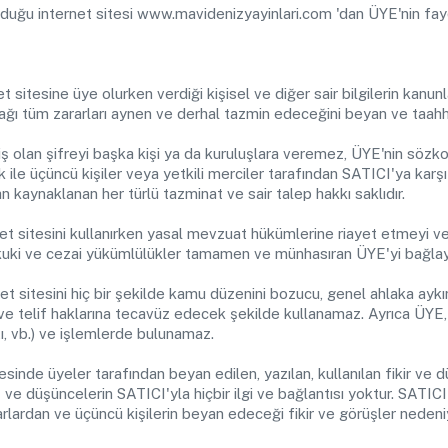
duğu internet sitesi www.mavidenizyayinlari.com 'dan ÜYE'nin fayd
sitesine üye olurken verdiği kişisel ve diğer sair bilgilerin kanu
acağı tüm zararları aynen ve derhal tazmin edeceğini beyan ve taahh
 olan şifreyi başka kişi ya da kuruluşlara veremez, ÜYE'nin sözko
ile üçüncü kişiler veya yetkili merciler tarafından SATICI'ya karşı 
n kaynaklanan her türlü tazminat ve sair talep hakkı saklıdır.
 sitesini kullanırken yasal mevzuat hükümlerine riayet etmeyi ve
kuki ve cezai yükümlülükler tamamen ve münhasıran ÜYE'yi bağlay
sitesini hiç bir şekilde kamu düzenini bozucu, genel ahlaka aykırı, 
ri ve telif haklarına tecavüz edecek şekilde kullanamaz. Ayrıca ÜYE,
atı, vb.) ve işlemlerde bulunamaz.
inde üyeler tarafından beyan edilen, yazılan, kullanılan fikir ve 
ş ve düşüncelerin SATICI'yla hiçbir ilgi ve bağlantısı yoktur. SATIC
arlardan ve üçüncü kişilerin beyan edeceği fikir ve görüşler neden