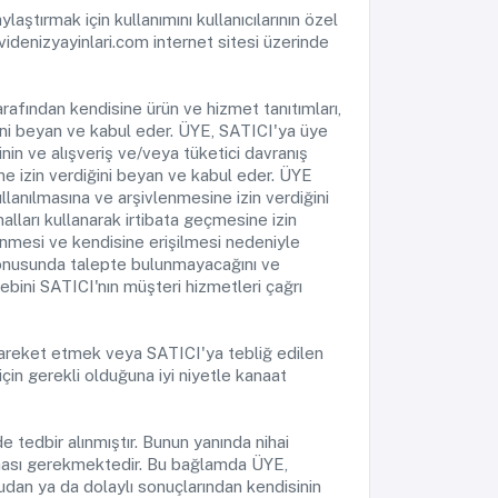
laştırmak için kullanımını kullanıcılarının özel
avidenizyayinlari.com internet sitesi üzerinde
afından kendisine ürün ve hizmet tanıtımları,
ini beyan ve kabul eder. ÜYE, SATICI'ya üye
nin ve alışveriş ve/veya tüketici davranış
ne izin verdiğini beyan ve kabul eder. ÜYE
llanılmasına ve arşivlenmesine izin verdiğini
alları kullanarak irtibata geçmesine izin
lenmesi ve kendisine erişilmesi nedeniyle
konusunda talepte bulunmayacağını ve
ebini SATICI'nın müşteri hizmetleri çağrı
n hareket etmek veya SATICI'ya tebliğ edilen
çin gerekli olduğuna iyi niyetle kanaat
e tedbir alınmıştır. Bunun yanında nihai
laması gerekmektedir. Bu bağlamda ÜYE,
udan ya da dolaylı sonuçlarından kendisinin