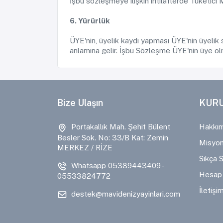
İşbu sözleşmeye ilişkin ihtilaflerde Tüketici M
6. Yürürlük
ÜYE'nin, üyelik kaydı yapması ÜYE'nin üyeli
anlamına gelir. İşbu Sözleşme ÜYE'nin üye olma
Bize Ulaşın
KUR
Portakallık Mah. Şehit Bülent
Hakkım
Besler Sok. No: 33/B Kat: Zemin
Misyon
MERKEZ / RİZE
Sıkça S
Whatsapp 05389443409 -
Hesap 
05533824772
İletişi
destek@mavidenizyayinlari.com