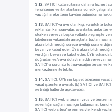
3.12.
SATICI kullanıcılarına daha iyi hizmet sun
tercihlerine ve ilgi alanlarına yönelik çalışma
yaptığı hareketlerin kaydını bulundurma hakkını
3.13.
SATICI'ya üye olan kişi, yürürlükte bul
reklamlar, kampanyalar, avantajlar, anketler
olurken ve/veya başka yollarla geçmişte vermi
bilgilerinin yukarıdaki amaçlarla toplanmasın
aksini bildirmediği sürece üyeliği sona erdiği
beyan ve kabul eder. ÜYE aksini bildirmediği s
verdiğini beyan ve kabul eder. ÜYE yukarıda b
doğrudan ve/veya dolaylı maddi ve/veya mane
SATICI'yı sorumlu tutmayacağını beyan ve kabu
merkezlerine iletebilir.
3.14.
SATICI, ÜYE'nin kişisel bilgilerini yasa
yasal işlemlere uymak; (b) SATICI ve SATICI w
getirdiği hallerde açıklayabilir.
3.15.
SATICI web sitesinin virus ve benzeri ama
güvenliğin sağlanması için kullanıcının, ken
SATICI web sitesi'ne girmesiyle, kendi yazılı