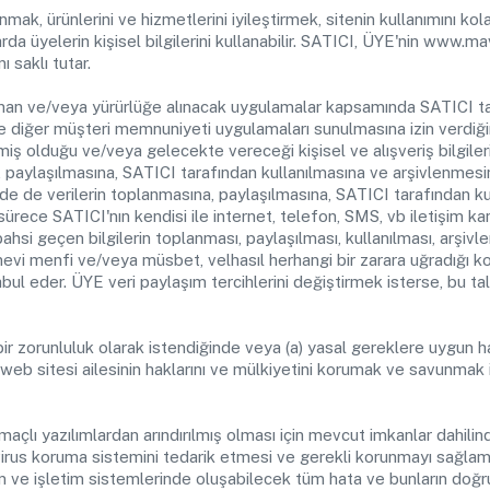
mak, ürünlerini ve hizmetlerini iyileştirmek, sitenin kullanımını kolay
larda üyelerin kişisel bilgilerini kullanabilir. SATICI, ÜYE'nin www.m
 saklı tutar.
unan ve/veya yürürlüğe alınacak uygulamalar kapsamında SATICI tar
 ve diğer müşteri memnuniyeti uygulamaları sunulmasına izin verdiğ
ş olduğu ve/veya gelecekte vereceği kişisel ve alışveriş bilgileri
a, paylaşılmasına, SATICI tarafından kullanılmasına ve arşivlenmesi
nde de verilerin toplanmasına, paylaşılmasına, SATICI tarafından ku
ürece SATICI'nın kendisi ile internet, telefon, SMS, vb iletişim kan
ahsi geçen bilgilerin toplanması, paylaşılması, kullanılması, arşiv
vi menfi ve/veya müsbet, velhasıl herhangi bir zarara uğradığı 
l eder. ÜYE veri paylaşım tercihlerini değiştirmek isterse, bu tal
l bir zorunluluk olarak istendiğinde veya (a) yasal gereklere uygu
eb sitesi ailesinin haklarını ve mülkiyetini korumak ve savunmak i
çlı yazılımlardan arındırılmış olması için mevcut imkanlar dahilind
di virus koruma sistemini tedarik etmesi ve gerekli korunmayı sağ
m ve işletim sistemlerinde oluşabilecek tüm hata ve bunların doğr