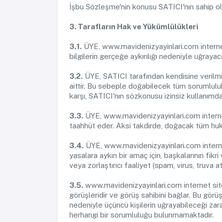
İşbu Sözleşme'nin konusu SATICI'nın sahip ol
3. Tarafların Hak ve Yükümlülükleri
3.1.
ÜYE, www.mavidenizyayinlari.com internet 
bilgilerin gerçeğe aykırılığı nedeniyle uğray
3.2.
ÜYE, SATICI tarafından kendisine verilmiş
aittir. Bu sebeple doğabilecek tüm sorumluluk 
karşı, SATICI'nın sözkonusu izinsiz kullanımda
3.3.
ÜYE, www.mavidenizyayinlari.com internet
taahhüt eder. Aksi takdirde, doğacak tüm hu
3.4.
ÜYE, www.mavidenizyayinlari.com internet 
yasalara aykırı bir amaç için, başkalarının fik
veya zorlaştırıcı faaliyet (spam, virus, truva 
3.5.
www.mavidenizyayinlari.com internet sites
görüşleridir ve görüş sahibini bağlar. Bu görü
nedeniyle üçüncü kişilerin uğrayabileceği zar
herhangi bir sorumluluğu bulunmamaktadır.