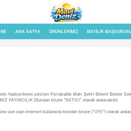
ANE
ANA SAYFA
ÜRÜNLERİMİZ
BAYİLİK BAŞVURUS
nin faaliyetlerini yürüten Portakallık Mah. Şehit Bülent Besler 
Z YAYINCILIK (Bundan böyle "SATICI" olarak anılacaktır).
e üye olan internet kullanıcısı bundan böyle ("ÜYE") olarak anılac