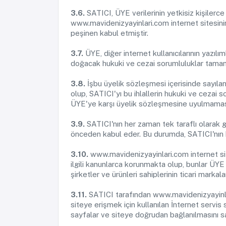
3.6.
SATICI, ÜYE verilerinin yetkisiz kişiler
www.mavidenizyayinlari.com internet sitesini
peşinen kabul etmiştir.
3.7.
ÜYE, diğer internet kullanıcılarının yazıl
doğacak hukuki ve cezai sorumluluklar tamam
3.8.
İşbu üyelik sözleşmesi içerisinde sayılan
olup, SATICI'yı bu ihlallerin hukuki ve cezai so
ÜYE'ye karşı üyelik sözleşmesine uyulmaması
3.9.
SATICI'nın her zaman tek taraflı olarak ge
önceden kabul eder. Bu durumda, SATICI'nın h
3.10.
www.mavidenizyayinlari.com internet sites
ilgili kanunlarca korunmakta olup, bunlar ÜYE
şirketler ve ürünleri sahiplerinin ticari marka
3.11.
SATICI tarafından www.mavidenizyayinlari
siteye erişmek için kullanılan İnternet servis s
sayfalar ve siteye doğrudan bağlanılmasını sağ