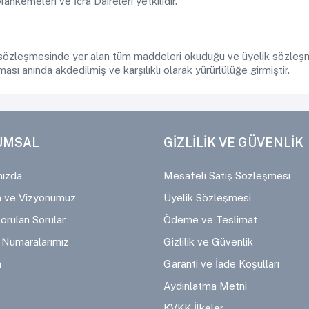
ahkemeleri ve İcra Daireleri yetkilidir.
k sözleşmesinde yer alan tüm maddeleri okuduğu ve üyelik sözleşm
sı anında akdedilmiş ve karşılıklı olarak yürürlülüğe girmiştir.
UMSAL
GİZLİLİK VE GÜVENLİK
ızda
Mesafeli Satış Sözleşmesi
 ve Vizyonumuz
Üyelik Sözleşmesi
orulan Sorular
Ödeme ve Teslimat
Numaralarımız
Gizlilik ve Güvenlik
m
Garanti ve İade Koşulları
Aydınlatma Metni
KVKK İlkeler